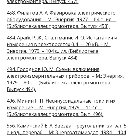
электромонтера. Выпуск 457).
458. Филатов А. А. Фазировка электрического
оборудования. ‒ М.: Энергия, 1977. ‒ 64 с.: ил. ‒
(Библиотека электромонтера. Выпуск 458).
484. Арайс Р. Ж., Сталтманис И. О. Испытания и
измерения в электросетях 0,4 — 20 кВ. ‒ М.:
Энергия, 1979. – 104 с., ил. (Библиотека
электромонтера. Выпуск 484).
494. Голоднов Ю. М. Схемы включения
электроизмерительных приборов. ‒ М.: Энергия,
1979. ‒ 80 с. ‒ (Библиотека электромонтера.
Выпуск 494).
496. Минин Г. П. Несинусоидальные токи и их
измерение. ‒ М.: Энергия, 1979. ‒ 112 с. ‒
(Библиотека электромонтера. Вып. 496).
556. Каминский Е. А. Звезда, треугольник, зигзаг. 5-
е изд., перераб. – М: Энергоатомиздат, 1984. – 104