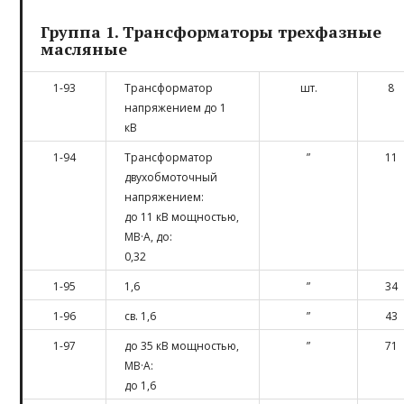
Группа 1. Трансформаторы трехфазные
масляные
1-93
Трансформатор
шт.
8
напряжением до 1
кВ
1-94
Трансформатор
”
11
двухобмоточный
напряжением:
до 11 кВ мощностью,
МВ·А, до:
0,32
1-95
1,6
”
34
1-96
св. 1,6
”
43
1-97
до 35 кВ мощностью,
”
71
МВ·А:
до 1,6