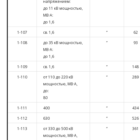
напряжением:
до 11 кВ мощностью,
МВ·А:
до 1,6
1-107
св. 1,6
”
62
1-108
до 35 кВ мощностью,
”
93
МВ·А:
до 1,6
1-109
св. 1,6
”
148
1-110
от 110 до 220 кВ
”
289
мощностью, МВ·А,
до:
80
1-111
400
”
434
1-112
630
”
526
1-113
от 330 до 500 кВ
”
361
мощностью, МВ·А,