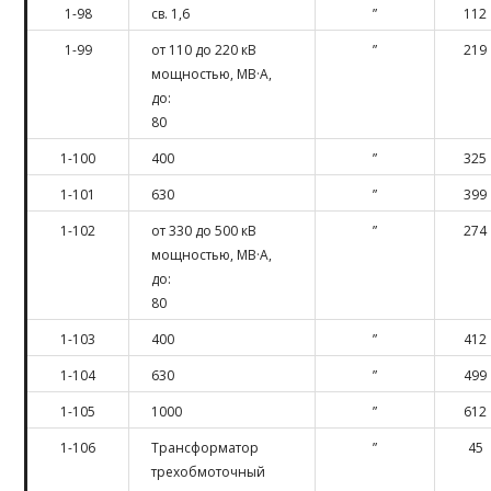
1-98
св. 1,6
”
112
1-99
от 110 до 220 кВ
”
219
мощностью, МВ·А,
до:
80
1-100
400
”
325
1-101
630
”
399
1-102
от 330 до 500 кВ
”
274
мощностью, МВ·А,
до:
80
1-103
400
”
412
1-104
630
”
499
1-105
1000
”
612
1-106
Трансформатор
”
45
трехобмоточный