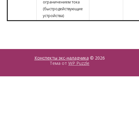
ограничением тока
(быстродействующие
устройства)
Конспекты экс-наладчика
© 2026
Тема от
WP Puzzle